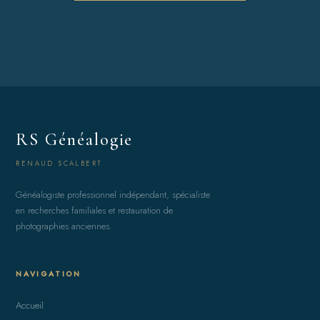
RS Généalogie
RENAUD SCALBERT
Généalogiste professionnel indépendant, spécialiste
en recherches familiales et restauration de
photographies anciennes.
NAVIGATION
Accueil